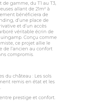
t de gamme, du T1 au T3,
euses allant de 21m² à
ement bénéficiera de
anding, d’une place de
ivative et d’un accès
arboré véritable écrin de
 Guingamp. Conçu comme
ste, ce projet allie le
 de l’ancien au confort
ns compromis.
es du château : Les sols
ment remis en état et les
.
entre prestige et confort.