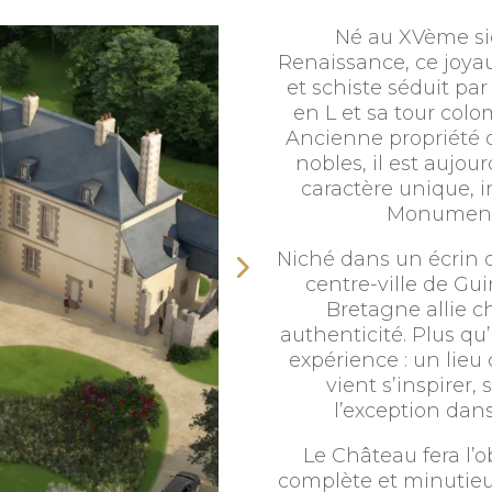
Né au XVème siè
Renaissance, ce joyau
et schiste séduit pa
en L et sa tour colo
Ancienne propriété d
nobles, il est aujo
caractère unique, in
Monuments
Niché dans un écrin 
centre-ville de G
Bretagne allie 
authenticité. Plus q
expérience : un lieu 
vient s’inspirer, 
l’exception dan
Le Château fera l’o
complète et minutie