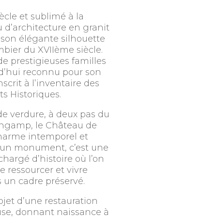
cle et sublimé à la
 d’architecture en granit
r son élégante silhouette
mbier du XVIIème siècle.
e prestigieuses familles
urd’hui reconnu pour son
scrit à l’inventaire des
 Historiques.
de verdure, à deux pas du
uingamp, le Château de
charme intemporel et
u’un monument, c’est une
chargé d’histoire où l’on
se ressourcer et vivre
s un cadre préservé.
bjet d’une restauration
use, donnant naissance à