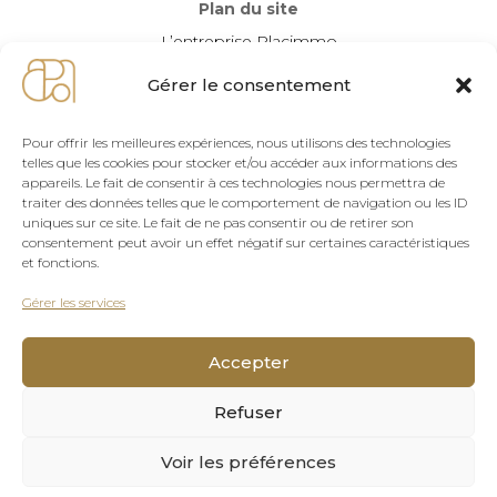
Plan du site
L’entreprise Placimmo
Nos programmes
Gérer le consentement
Nos solutions d’investissement
Contact
Pour offrir les meilleures expériences, nous utilisons des technologies
telles que les cookies pour stocker et/ou accéder aux informations des
Mentions légales
appareils. Le fait de consentir à ces technologies nous permettra de
Politique de confidentialité
traiter des données telles que le comportement de navigation ou les ID
uniques sur ce site. Le fait de ne pas consentir ou de retirer son
consentement peut avoir un effet négatif sur certaines caractéristiques
Coordonnées
et fonctions.
Placimmo
Gérer les services
06 27 00 07 05
contact@placimmo-france.fr
Accepter


Refuser
Voir les préférences